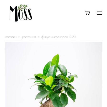
магазин
>
растения
>
фикус микрокарпа 8-20