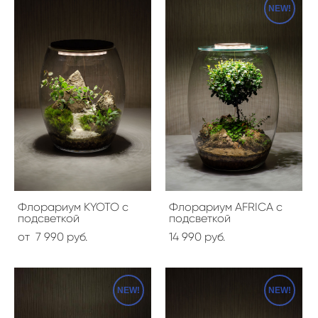
NEW!
Флорариум KYOTO с
Флорариум AFRICA с
подсветкой
подсветкой
от 7 990 pуб.
14 990 pуб.
NEW!
NEW!