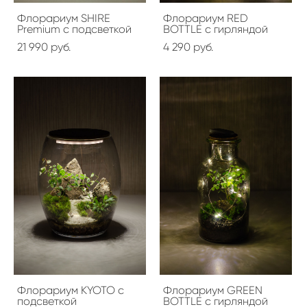
Флорариум SHIRE
Флорариум RED
Premium с подсветкой
BOTTLE с гирляндой
21 990 pуб.
4 290 pуб.
Флорариум KYOTO с
Флорариум GREEN
подсветкой
BOTTLE с гирляндой