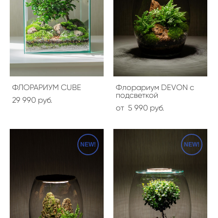
ФЛОРАРИУМ CUBE
Флорариум DEVON с
подсветкой
29 990 pуб.
от 5 990 pуб.
NEW!
NEW!