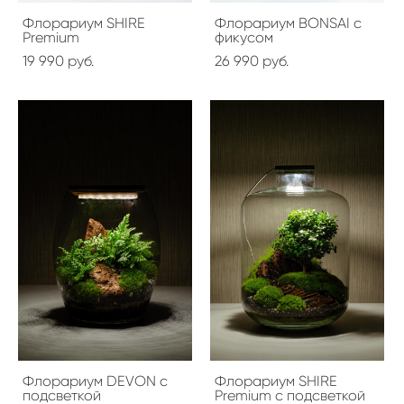
Флорариум SHIRE
Флорариум BONSAI с
Premium
фикусом
19 990 pуб.
26 990 pуб.
Флорариум DEVON с
Флорариум SHIRE
подсветкой
Premium с подсветкой