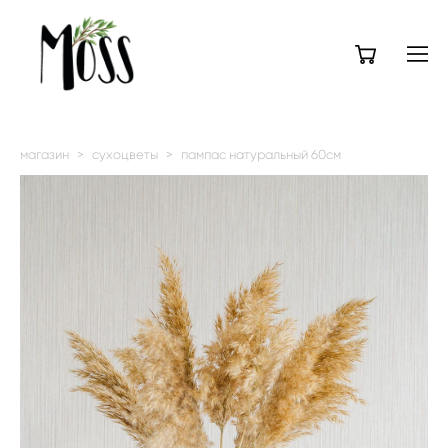
магазин
>
сухоцветы
>
пампас натуральный 60см