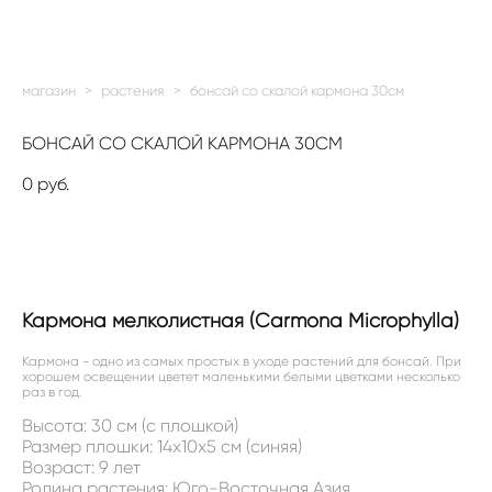
магазин
>
растения
>
бонсай со скалой кармона 30см
БОНСАЙ СО СКАЛОЙ КАРМОНА 30СМ
0 pуб.
НЕТ В НАЛИЧИИ
Кармона мелколистная (Carmona Microphylla)
Кармона - одно из самых простых в уходе растений для бонсай. При
хорошем освещении цветет маленькими белыми цветками несколько
раз в год.
Высота: 30 см (с плошкой)
Размер плошки: 14x10x5 см (синяя)
Возраст: 9 лет
Родина растения: Юго-Восточная Азия