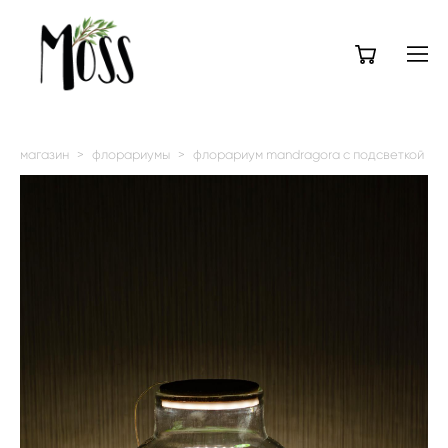
магазин
>
флорариумы
>
флорариум mandragora с подсветкой