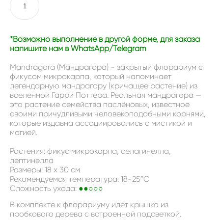
В КОРЗИНУ
*Возможно выполнение в другой форме, для заказа
напишите нам в WhatsApp/Telegram
Mandragora (Мандрагора) - закрытый флорариум с
фикусом микрокарпа, который напоминает
легендарную мандрагору (кричащее растение) из
вселенной Гарри Поттера. Реальная мандрагора —
это растение семейства паслёновых, известное
своими причудливыми человекоподобными корнями,
которые издавна ассоциировались с мистикой и
магией.
Растения: фикус микрокарпа, селагинелла,
лептинелла
Размеры: 18 x 30 см
​Рекомендуемая температура: 18-25°C
Сложность ухода:
●●○○○
В комплекте к флорариуму идет крышка из
пробкового дерева с встроенной подсветкой.