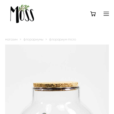
магазин
>
флорариумы
>
флорариум micro