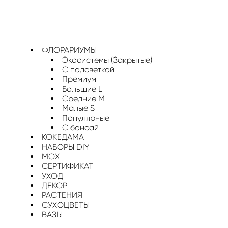
ФЛОРАРИУМЫ
Экосистемы (Закрытые)
С подсветкой
Премиум
Большие L
Средние M
Малые S
Популярные
С бонсай
КОКЕДАМА
НАБОРЫ DIY
МОХ
СЕРТИФИКАТ
УХОД
ДЕКОР
РАСТЕНИЯ
СУХОЦВЕТЫ
ВАЗЫ